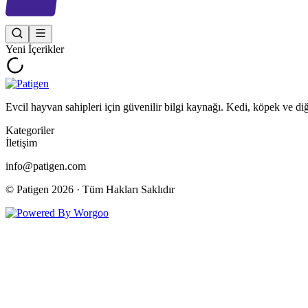
Yeni İçerikler
Evcil hayvan sahipleri için güvenilir bilgi kaynağı. Kedi, köpek ve di
Kategoriler
İletişim
info@patigen.com
© Patigen
2026
· Tüm Hakları Saklıdır