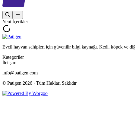
Yeni İçerikler
Evcil hayvan sahipleri için güvenilir bilgi kaynağı. Kedi, köpek ve di
Kategoriler
İletişim
info@patigen.com
© Patigen
2026
· Tüm Hakları Saklıdır