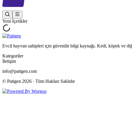
Yeni İçerikler
Evcil hayvan sahipleri için güvenilir bilgi kaynağı. Kedi, köpek ve di
Kategoriler
İletişim
info@patigen.com
© Patigen
2026
· Tüm Hakları Saklıdır