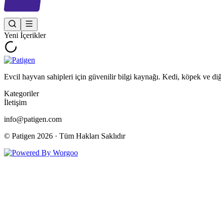
Yeni İçerikler
Evcil hayvan sahipleri için güvenilir bilgi kaynağı. Kedi, köpek ve di
Kategoriler
İletişim
info@patigen.com
© Patigen
2026
· Tüm Hakları Saklıdır