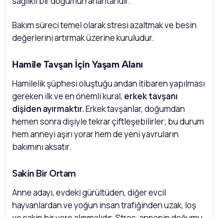
sağlıklı bir doğumun anahtarıdır.
Bakım süreci temel olarak stresi azaltmak ve besin
değerlerini artırmak üzerine kuruludur.
Hamile Tavşan İçin Yaşam Alanı
Hamilelik şüphesi oluştuğu andan itibaren yapılması
gereken ilk ve en önemli kural,
erkek tavşanı
dişiden ayırmaktır.
Erkek tavşanlar, doğumdan
hemen sonra dişiyle tekrar çiftleşebilirler; bu durum
hem anneyi aşırı yorar hem de yeni yavruların
bakımını aksatır.
Sakin Bir Ortam
Anne adayı, evdeki gürültüden, diğer evcil
hayvanlardan ve yoğun insan trafiğinden uzak, loş
ve sakin bir yere alınmalıdır. Stres, annenin doğumu