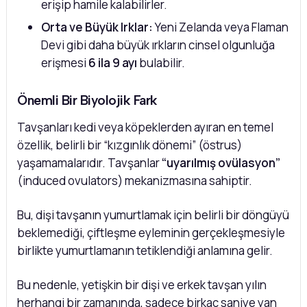
erişip hamile kalabilirler.
Orta ve Büyük Irklar:
Yeni Zelanda veya Flaman
Devi gibi daha büyük ırkların cinsel olgunluğa
erişmesi
6 ila 9 ayı
bulabilir.
Önemli Bir Biyolojik Fark
Tavşanları kedi veya köpeklerden ayıran en temel
özellik, belirli bir “kızgınlık dönemi” (östrus)
yaşamamalarıdır. Tavşanlar
“uyarılmış ovülasyon”
(induced ovulators) mekanizmasına sahiptir.
Bu, dişi tavşanın yumurtlamak için belirli bir döngüyü
beklemediği, çiftleşme eyleminin gerçekleşmesiyle
birlikte yumurtlamanın tetiklendiği anlamına gelir.
Bu nedenle, yetişkin bir dişi ve erkek tavşan yılın
herhangi bir zamanında, sadece birkaç saniye yan