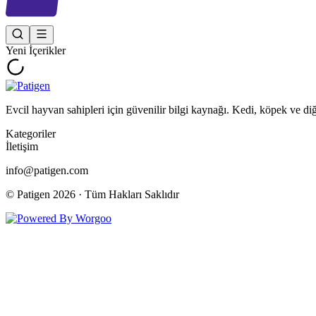
Yeni İçerikler
Evcil hayvan sahipleri için güvenilir bilgi kaynağı. Kedi, köpek ve di
Kategoriler
İletişim
info@patigen.com
© Patigen
2026
· Tüm Hakları Saklıdır