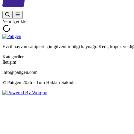
Yeni İçerikler
Evcil hayvan sahipleri için güvenilir bilgi kaynağı. Kedi, köpek ve di
Kategoriler
İletişim
info@patigen.com
© Patigen
2026
· Tüm Hakları Saklıdır